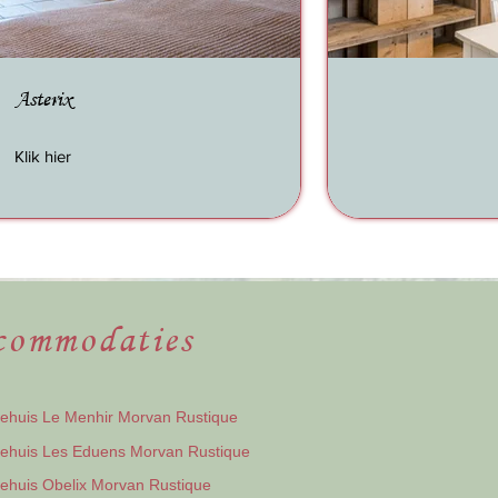
Asterix
Klik hier
commodaties
iehuis Le Menhir Morvan Rustique
iehuis Les Eduens Morvan Rustique
iehuis Obelix Morvan Rustique