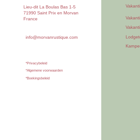
Vakant
Lieu-dit La Boulas Bas 1-5
71990 Saint Prix en Morvan
Vakant
France
Vakant
Lodget
info@morvanrustique.com
Kampee
*Privacybeleid
*Algemene voorwaarden
*Boekingsbeleid