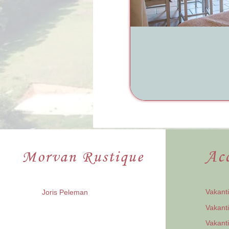
Ac
Morvan Rustique
Vakant
Joris Peleman
Vakant
Vakant