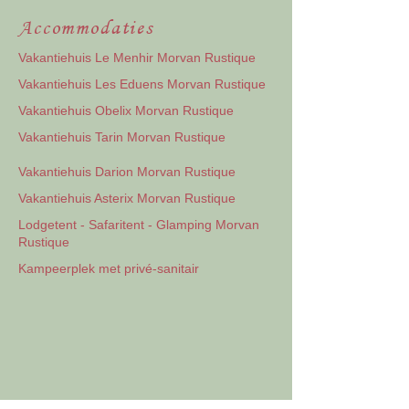
Accommodaties
Vakantiehuis Le Menhir Morvan Rustique
Vakantiehuis Les Eduens Morvan Rustique
Vakantiehuis Obelix Morvan Rustique
Vakantiehuis Tarin Morvan Rustique
Vakantiehuis Darion Morvan Rustique
Vakantiehuis Asterix Morvan Rustique
Lodgetent - Safaritent - Glamping Morvan
Rustique
Kampeerplek met privé-sanitair