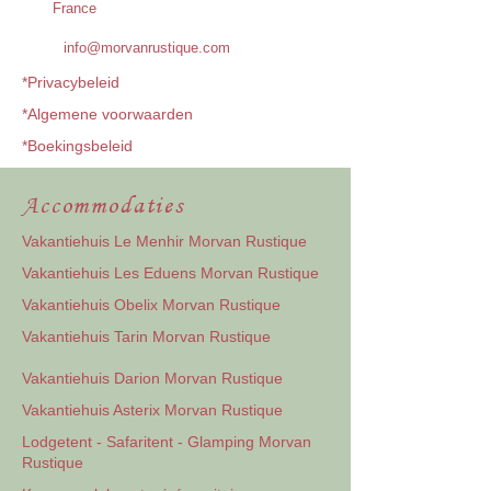
France
info@morvanrustique.com
*Privacybeleid
*Algemene voorwaarden
*Boekingsbeleid
Accommodaties
Vakantiehuis Le Menhir Morvan Rustique
Vakantiehuis Les Eduens Morvan Rustique
Vakantiehuis Obelix Morvan Rustique
Vakantiehuis Tarin Morvan Rustique
Vakantiehuis Darion Morvan Rustique
Vakantiehuis Asterix Morvan Rustique
Lodgetent - Safaritent - Glamping Morvan
Rustique